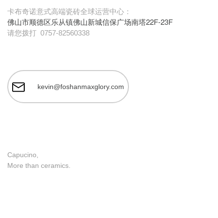
卡布奇诺意式高端瓷砖全球运营中心：
佛山市顺德区乐从镇佛山新城信保广场南塔22F-23F
请您拨打
0757-82560338
kevin@foshanmaxglory.com
Capucino,
More than ceramics.