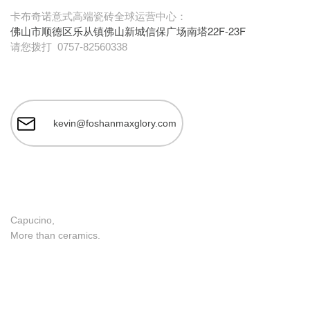
卡布奇诺意式高端瓷砖全球运营中心：
佛山市顺德区乐从镇佛山新城信保广场南塔22F-23F
请您拨打
0757-82560338
kevin@foshanmaxglory.com
Capucino,
More than ceramics.