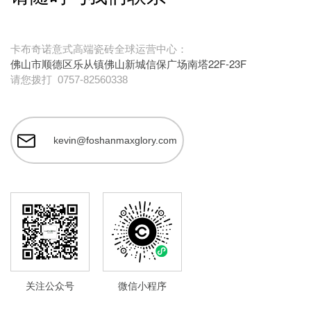
卡布奇诺意式高端瓷砖全球运营中心：
佛山市顺德区乐从镇佛山新城信保广场南塔22F-23F
请您拨打
0757-82560338
kevin@foshanmaxglory.com
关注公众号
微信小程序