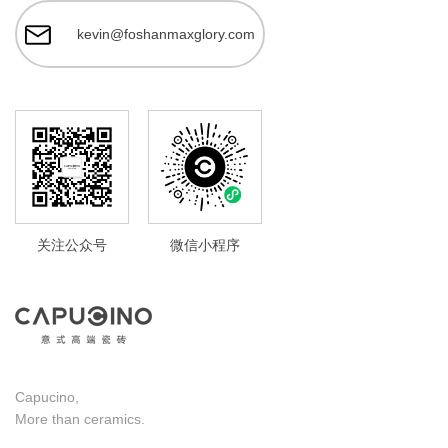
kevin@foshanmaxglory.com
关注公众号
微信小程序
Capucino,
More than ceramics.