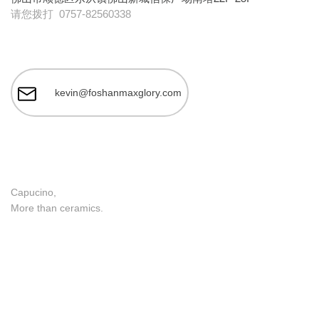
请您拨打
0757-82560338
kevin@foshanmaxglory.com
Capucino,
More than ceramics.