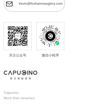
kevin@foshanmaxglory.com
关注公众号
微信小程序
Capucino,
More than ceramics.