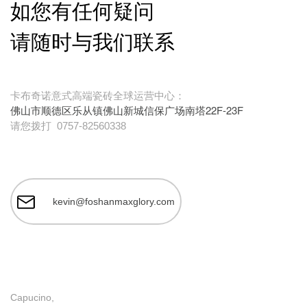
如您有任何疑问
请随时与我们联系
卡布奇诺意式高端瓷砖全球运营中心：
佛山市顺德区乐从镇佛山新城信保广场南塔22F-23F
请您拨打
0757-82560338
kevin@foshanmaxglory.com
Capucino,