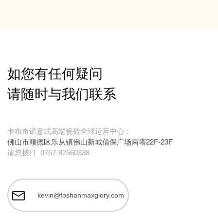
如您有任何疑问
请随时与我们联系
卡布奇诺意式高端瓷砖全球运营中心：
佛山市顺德区乐从镇佛山新城信保广场南塔22F-23F
请您拨打
0757-82560338
kevin@foshanmaxglory.com