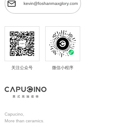
kevin@foshanmaxglory.com
关注公众号
微信小程序
Capucino,
More than ceramics.