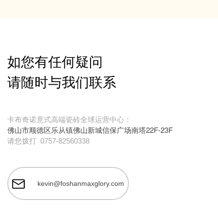
如您有任何疑问
请随时与我们联系
卡布奇诺意式高端瓷砖全球运营中心：
佛山市顺德区乐从镇佛山新城信保广场南塔22F-23F
请您拨打
0757-82560338
kevin@foshanmaxglory.com