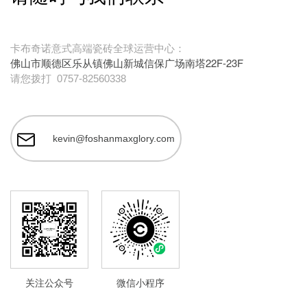
卡布奇诺意式高端瓷砖全球运营中心：
佛山市顺德区乐从镇佛山新城信保广场南塔22F-23F
请您拨打
0757-82560338
kevin@foshanmaxglory.com
关注公众号
微信小程序