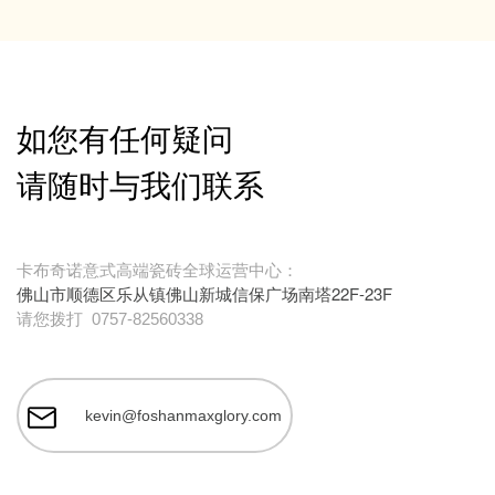
如您有任何疑问
请随时与我们联系
卡布奇诺意式高端瓷砖全球运营中心：
佛山市顺德区乐从镇佛山新城信保广场南塔22F-23F
请您拨打
0757-82560338
kevin@foshanmaxglory.com