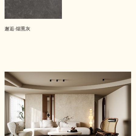
邂逅-烟熏灰