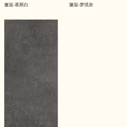
邂逅-慕斯白
邂逅-梦境灰