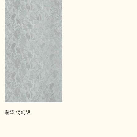
奢绮-绮幻银