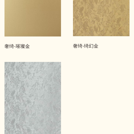
奢绮-绮幻金
奢绮-璀璨金