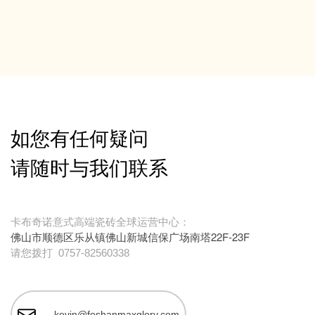
如您有任何疑问
请随时与我们联系
卡布奇诺意式高端瓷砖全球运营中心：
佛山市顺德区乐从镇佛山新城信保广场南塔22F-23F
请您拨打
0757-82560338
kevin@foshanmaxglory.com