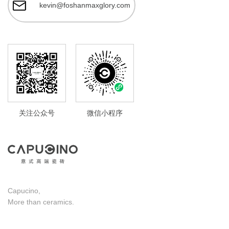
kevin@foshanmaxglory.com
关注公众号
微信小程序
Capucino,
More than ceramics.