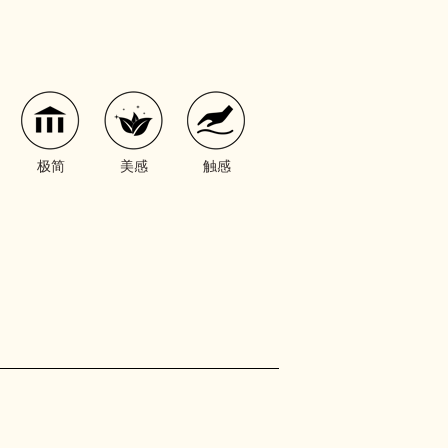
极简
美感
触感