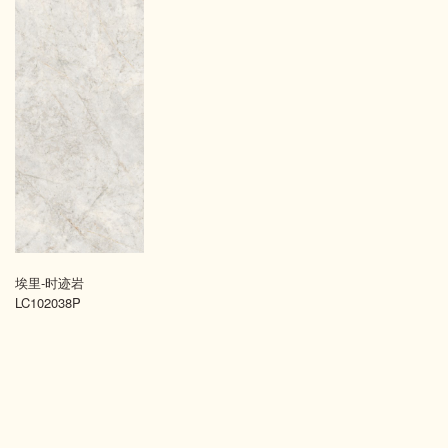
埃里-时迹岩
LC102038P