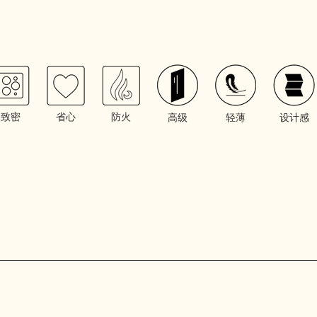
致密
省心
防火
高级
轻薄
设计感