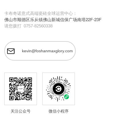
卡布奇诺意式高端瓷砖全球运营中心：
佛山市顺德区乐从镇佛山新城信保广场南塔22F-23F
请您拨打
0757-82560338
kevin@foshanmaxglory.com
关注公众号
微信小程序