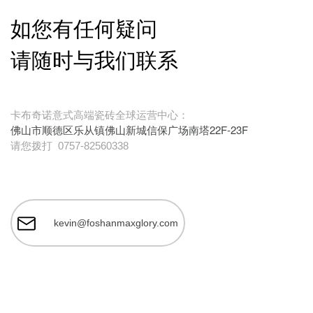
如您有任何疑问
请随时与我们联系
卡布奇诺意式高端瓷砖全球运营中心：
佛山市顺德区乐从镇佛山新城信保广场南塔22F-23F
请您拨打
0757-82560338
kevin@foshanmaxglory.com