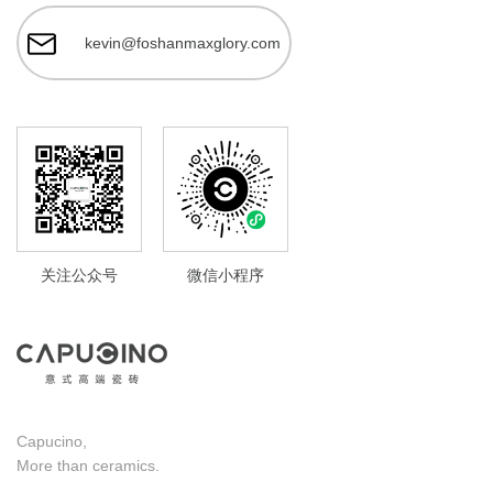
kevin@foshanmaxglory.com
关注公众号
微信小程序
Capucino,
More than ceramics.